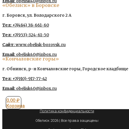
Email:
obelisk40@inbox.ru
«Обелиск» в Боровске
г. Боровск, ул. Володарского 2 А
Тел:
+7(484) 38-661-60
Тел:
+7(953)-324-61-50
Сайт:
www.obelisk-borovsk.ru
Email:
obelisk40@inbox.ru
«Кончаловские горы»
г. Обнинск, р-н Кончаловские горы, Городское кладбище
Тел:
+7(910)-917-77-42
Email:
obelisk40@inbox.ru
0,00
₽
Корзина
Политика конфиденциальности
Обелиск 2026 | Все права защищены