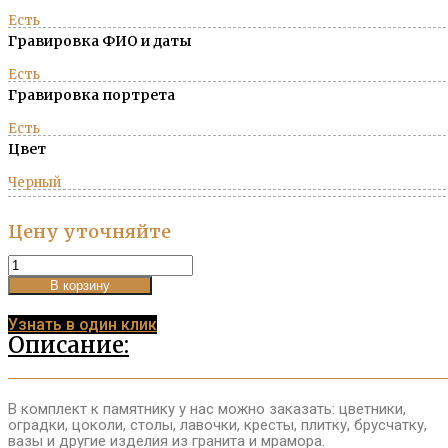
Есть
Гравировка ФИО и даты
Есть
Гравировка портрета
Есть
Цвет
Черный
Цену уточняйте
Памятник
вертикальный
В корзину
№9
quantity
Узнать в один клик
Описание:
В комплект к памятнику у нас можно заказать: цветники,
оградки, цоколи, столы, лавочки, кресты, плитку, брусчатку,
вазы и другие изделия из гранита и мрамора.