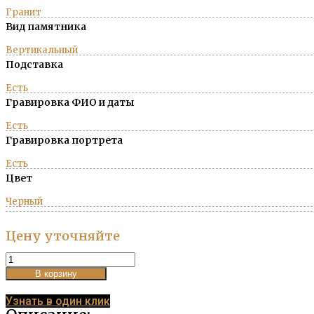
Гранит
Вид памятника
Вертикальный
Подставка
Есть
Гравировка ФИО и даты
Есть
Гравировка портрета
Есть
Цвет
Черный
Цену уточняйте
Памятник
вертикальный
В корзину
№35
quantity
Узнать в один клик