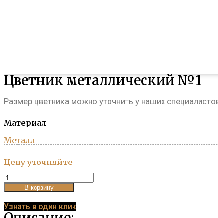
Цветник металлический №1
Размер цветника можно уточнить у наших специалисто
Материал
Металл
Цену уточняйте
Цветник
металлический
В корзину
№1
quantity
Узнать в один клик
Описание: